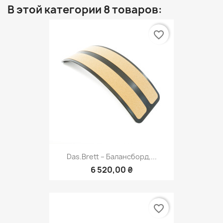
В этой категории 8 товаров:
favorite_border
Das.Brett – Балансборд,...
6 520,00 ₴
favorite_border