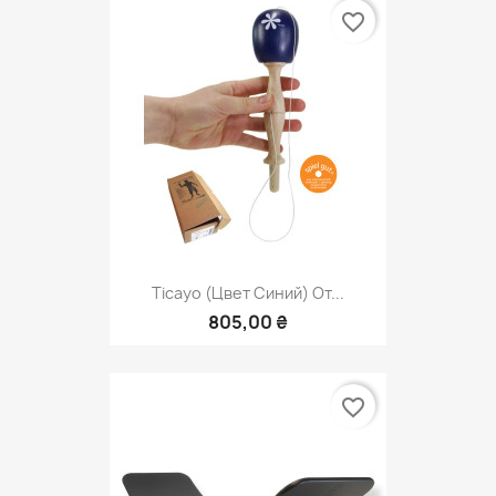
favorite_border
Ticayo (цвет Синий) От...
805,00 ₴
favorite_border