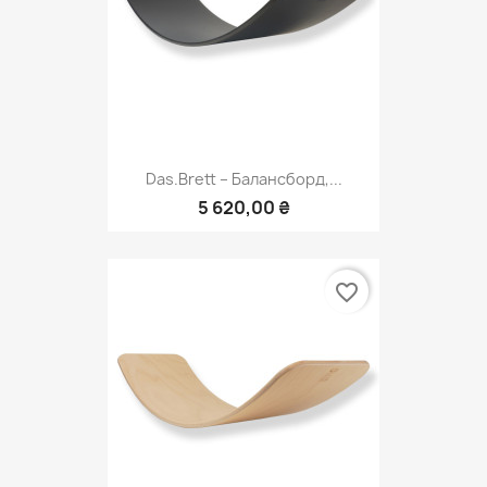
Das.Brett – Балансборд,...
5 620,00 ₴
favorite_border