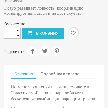
Не начислять
Ticayo развивает ловкость, координацию,
мотивирует двигаться и не даст скучать.
Количество

favorite_border
В КОРЗИНУ
Поделиться
Описание
Подробнее о товаре
По мере улучшения навыков, сможете к
"классической" ловле шара добавлять
бесконечные комбинации вариаций трюков.