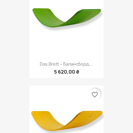
Das.Brett – Балансборд,...
5 620,00 ₴
favorite_border