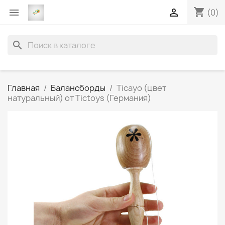
shopping_cart


(0)
search
Главная
Балансборды
Ticayo (цвет
натуральный) от Tictoys (Германия)