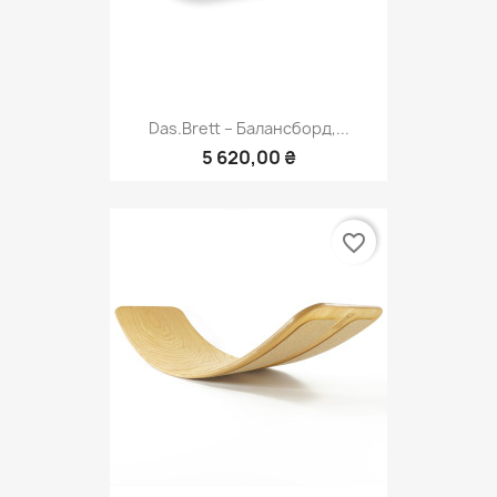
Das.Brett – Балансборд,...
5 620,00 ₴
favorite_border