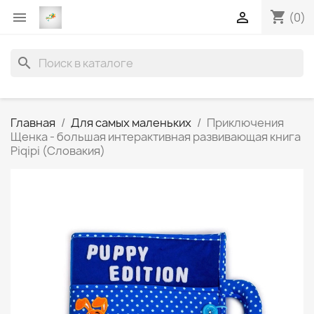
shopping_cart


(0)
search
Главная
Для самых маленьких
Приключения
Щенка - большая интерактивная развивающая книга
Piqipi (Словакия)