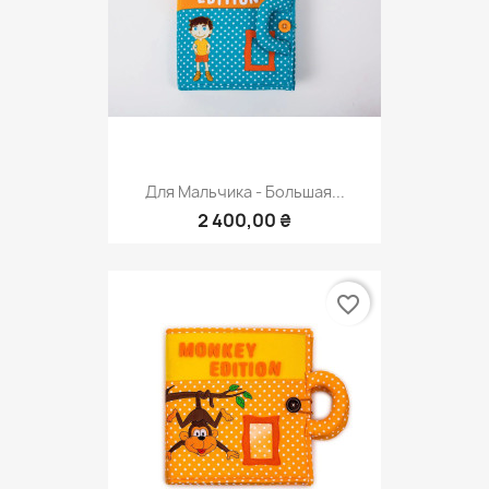
Для Мальчика - Большая...
2 400,00 ₴
favorite_border