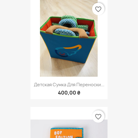
favorite_border
Детская Сумка Для Переноски...
400,00 ₴
favorite_border