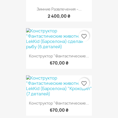
Зимние Развлечения –...
2 400,00 ₴
favorite_border
Конструктор "Фантастические...
670,00 ₴
favorite_border
Конструктор "Фантастические...
670,00 ₴