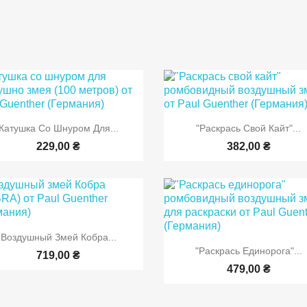


Быстрый просмотр
Быстрый просмот
Катушка Со Шнуром Для...
"Раскрась Свой Кайт"...
229,00 ₴
382,00 ₴

Быстрый просмотр
Воздушный Змей Кобра...

Быстрый просмот
"Раскрась Единорога"...
719,00 ₴
479,00 ₴