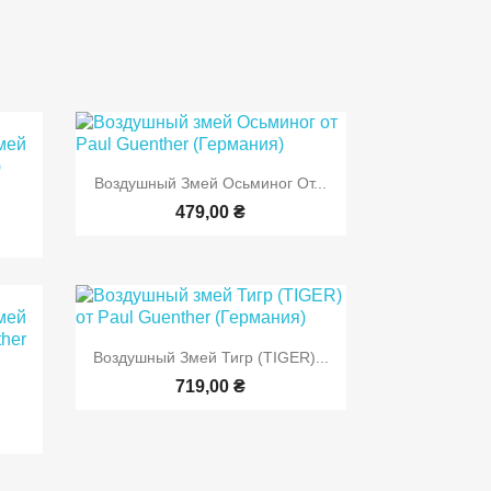

Быстрый просмотр
Воздушный Змей Осьминог От...
р
479,00 ₴

Быстрый просмотр
Воздушный Змей Тигр (TIGER)...
719,00 ₴
р