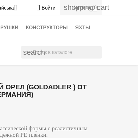
shopping_cart


Корзина
(0)
ійська
Войти
ГРУШКИ
КОНСТРУКТОРЫ
ЯХТЫ
search
 ОРЕЛ (GOLDADLER ) ОТ
ЕРМАНИЯ)
лассической формы с реалистичным
адежной PE пленки.