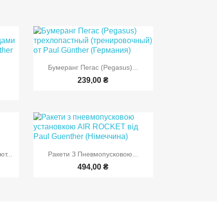

Быстрый просмотр
Бумеранг Пегас (Pegasus)...
р
239,00 ₴

р
Быстрый просмотр
т...
Ракети З Пневмопусковою...
494,00 ₴