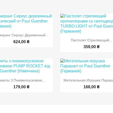

Быстрый просмотр
меранг Сириус Деревянный...

Быстрый просмот
Пистолет Стреляющий...
624,00 ₴
359,00 ₴


Быстрый просмотр
Быстрый просмот
акеты З Пневмопусковою...
Метательная Игрушка Парашю
179,00 ₴
168,00 ₴