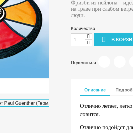
Фризби из нейлона – иде
на траве при слабом ветр
люди.
Количество

В КОРЗИ
Поделиться
Описание
Подробн
Отлично летает, легко
ловится.
Отлично подойдет дл