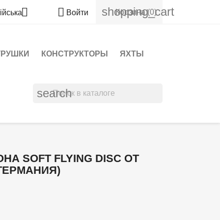
shopping_cart


Корзина
(0)
ійська
Войти
ГРУШКИ
КОНСТРУКТОРЫ
ЯХТЫ
search
НА SOFT FLYING DISC ОТ
ГЕРМАНИЯ)