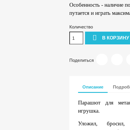
Особенность - наличие п
путается и играть макси
Количество

В КОРЗИНУ
Поделиться
Описание
Подробн
Парашют для метан
игрушка.
Уложил, бросил,