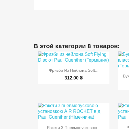
В этой категории 8 товаров:

Быстрый просмотр
Фризби Из Нейлона Soft...
Бу
312,00 ₴

Быстрый просмотр
Ракети З Пневмопусковою...
Р