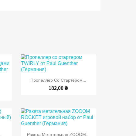

Быстрый просмотр
Пропеллер Со Стартером...
р
182,00 ₴

р
Быстрый просмотр
..
Ракета Метательная ZOOOM...