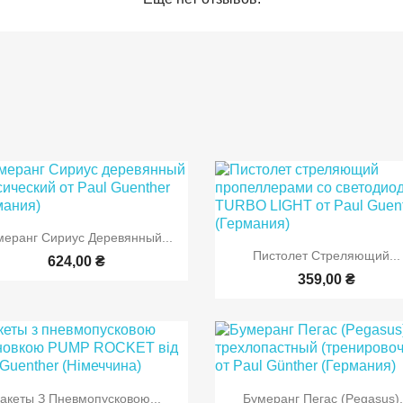

Быстрый просмотр
меранг Сириус Деревянный...

Быстрый просмот
Пистолет Стреляющий...
624,00 ₴
359,00 ₴


Быстрый просмотр
Быстрый просмот
акеты З Пневмопусковою...
Бумеранг Пегас (Pegasus).