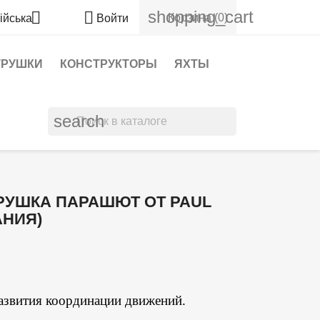
shopping_cart


Корзина
(0)
ійська
Войти
ГРУШКИ
КОНСТРУКТОРЫ
ЯХТЫ
search
РУШКА ПАРАШЮТ ОТ PAUL
АНИЯ)
азвития координации движений.