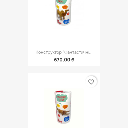
Конструктор "Фантастичні...
670,00 ₴
favorite_border