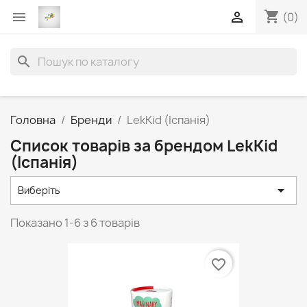
shopping_cart


(0)
search
Головна
Бренди
LekKid (Іспанія)
Список товарів за брендом LekKid
(Іспанія)

Виберіть
Показано 1-6 з 6 товарів
favorite_border