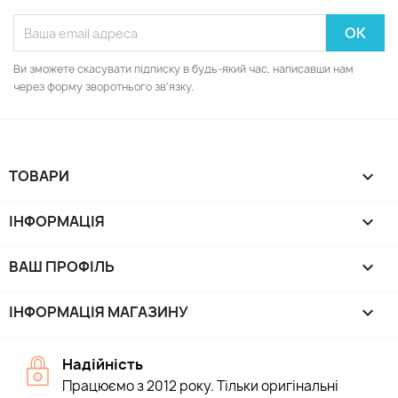
Ви зможете скасувати підписку в будь-який час, написавши нам
через форму зворотнього зв'язку.
ТОВАРИ

ІНФОРМАЦІЯ

ВАШ ПРОФІЛЬ

ІНФОРМАЦІЯ МАГАЗИНУ
keyboard_arrow_down
Надійність
Працюємо з 2012 року. Тільки оригінальні