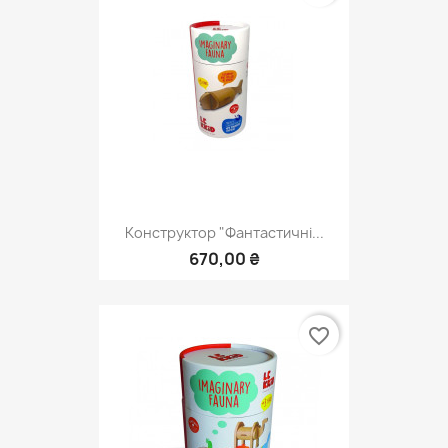
Конструктор "Фантастичні...
670,00 ₴
favorite_border