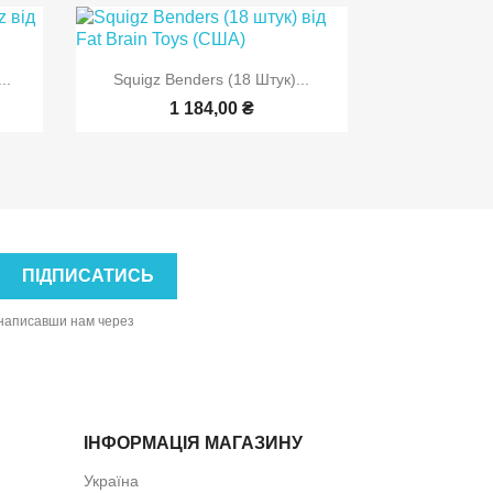

Швидкий перегляд
..
Squigz Benders (18 Штук)...
1 184,00 ₴
, написавши нам через
ІНФОРМАЦІЯ МАГАЗИНУ
Україна