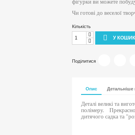
фігурки ви можете побуд
Чи готові до веселої твор
Кількість

У КОШИ
Поділитися
Опис
Детальніше 
Деталі великі та виго
полімеру. Прекрас
дитячого садка та "р