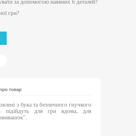
увати за допомогою наявних 6 деталей?
чої гри?
К
про товар
товлені з бука та безпечного гнучкого
но підійдуть для гри вдома, для
озвивашок".