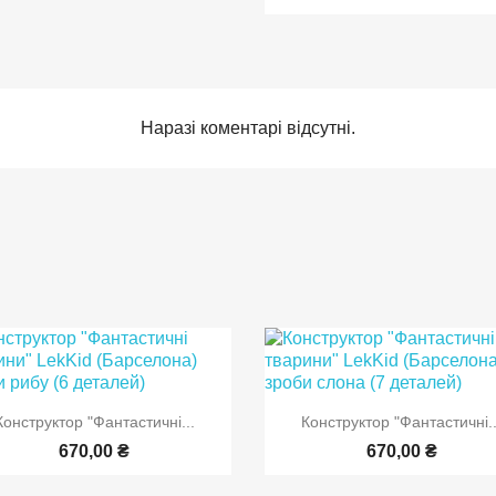
Наразі коментарі відсутні.


Швидкий перегляд
Швидкий перегляд
Конструктор "Фантастичні...
Конструктор "Фантастичні..
670,00 ₴
670,00 ₴