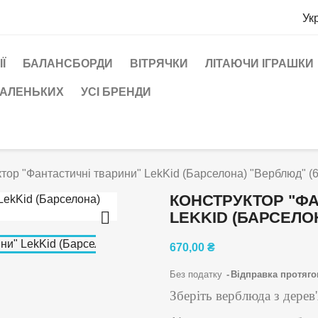
Ук
Ї
БАЛАНСБОРДИ
ВІТРЯЧКИ
ЛІТАЮЧИ ІГРАШКИ
МАЛЕНЬКИХ
УСІ БРЕНДИ
тор "Фантастичні тварини" LekKid (Барселона) "Верблюд" (6
КОНСТРУКТОР "ФА

LEKKID (БАРСЕЛО
670,00 ₴
Без податку
Відправка протяго
Зберіть верблюда з дерев