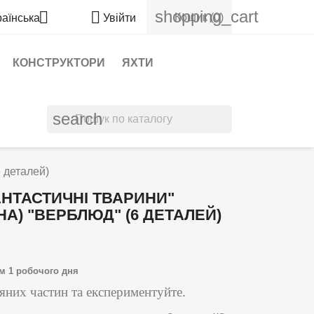
shopping_cart


Кошик
(0)
раїнська
Увійти
КОНСТРУКТОРИ
ЯХТИ
search
 деталей)
НТАСТИЧНІ ТВАРИНИ"
НА) "ВЕРБЛЮД" (6 ДЕТАЛЕЙ)
м 1 робочого дня
'яних частин та експериментуйте.