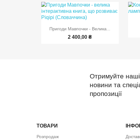

Швидкий перегляд
Пригоди Мавпочки - Велика...
2 400,00 ₴
Отримуйте наші
новини та спеці
пропозиції
ТОВАРИ
ІНФО
Розпродаж
Достав