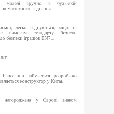
лі моделі зручно в будь-якій
нок магнітного з'єднання.
иємні, легко з'єднуються, міцні та
дає вимогам стандарту безпеки
о безпеки іграшок EN71.
 шт.
 Барселони займається розробкою
овляється конструктор у Китаї.
ів нагороджена у Європі знаком